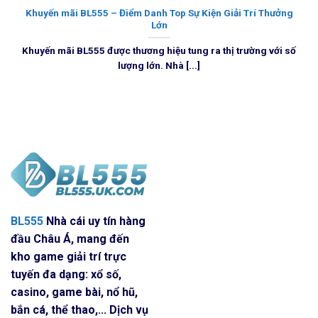
Khuyến mãi BL555 – Điểm Danh Top Sự Kiện Giải Trí Thưởng
Lớn
Khuyến mãi BL555 được thương hiệu tung ra thị trường với số
lượng lớn. Nhà [...]
BL555
Nhà cái uy tín hàng
đầu Châu Á
, mang đến
kho game giải trí trực
tuyến đa dạng: xổ số,
casino, game bài, nổ hũ,
bắn cá, thể thao,... Dịch vụ