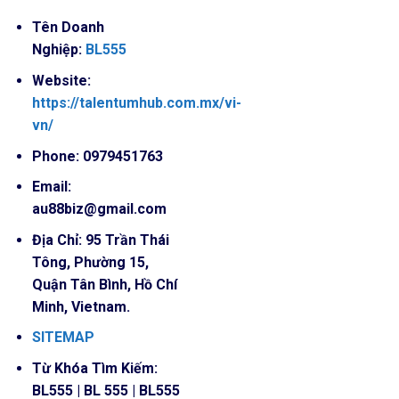
Tên Doanh
Nghiệp:
BL555
Website
:
https://talentumhub.com.mx/vi-
vn/
Phone: 0979451763
Email:
au88biz@gmail.com
Địa Chỉ: 95 Trần Thái
Tông, Phường 15,
Quận Tân Bình, Hồ Chí
Minh, Vietnam.
SITEMAP
Từ Khóa Tìm Kiếm:
BL555 | BL 555 | BL555